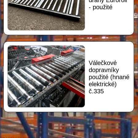
dráhy Euroroll
- použité
Válečkové
dopravníky
použité (hnané
elektrické)
č.335