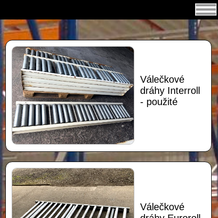
Válečkové
dráhy Interroll
- použité
Válečkové